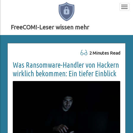
Togg
navi
FreeCOM!-Leser wissen mehr
2 Minutes Read
Was Ransomware-Handler von Hackern
wirklich bekommen: Ein tiefer Einblick