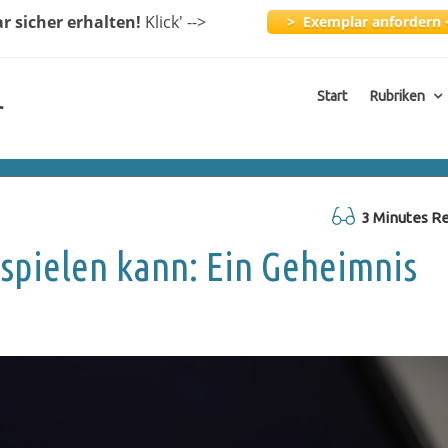
ar
sicher erhalten!
Klick
' -->
> Exemplar anfordern 
Start
Rubriken
r
3 Minutes R
spielen kann: Ein Geheimnis