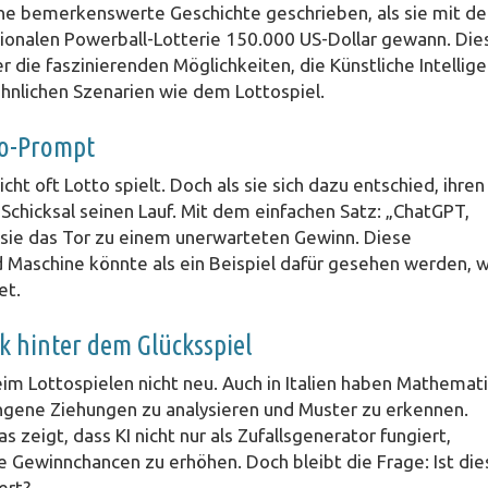
ine bemerkenswerte Geschichte geschrieben, als sie mit de
gionalen Powerball-Lotterie 150.000 US-Dollar gewann. Die
r die faszinierenden Möglichkeiten, die Künstliche Intellig
öhnlichen Szenarien wie dem Lottospiel.
to-Prompt
ht oft Lotto spielt. Doch als sie sich dazu entschied, ihren
chicksal seinen Lauf. Mit dem einfachen Satz: „ChatGPT,
te sie das Tor zu einem unerwarteten Gewinn. Diese
Maschine könnte als ein Beispiel dafür gesehen werden, w
et.
k hinter dem Glücksspiel
im Lottospielen nicht neu. Auch in Italien haben Mathemati
ngene Ziehungen zu analysieren und Muster zu erkennen.
zeigt, dass KI nicht nur als Zufallsgenerator fungiert,
 Gewinnchancen zu erhöhen. Doch bleibt die Frage: Ist die
ert?