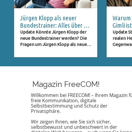
Jürgen Klopp als neuer
Warum C
Bundestrainer: Alles über die
Gimli i
DFB-Pressekonferenz und
ein Geh
Update Könnte Jürgen Klopp der
Update St
neue Bundestrainer werden? Die
realen He
Live-Stream
Fragen um Jürgen Klopp als neuer
Gegenwart
Bundestrainer des deutschen
Trek: Str
Fußballverbands (DFB) stehen im
sich nicht
Raum, und viele Fans sind neugierig
leidensch
darauf, ob dieser Schritt Realität
sondern 
wird. Klopp, bekannt für seinen
Charakter
charismatischen Führungsstil und
Zuschaue
Magazin FreeCOM!
seine Erfolge mit Liverpool, hat in
anregen. 
der Fußballwelt einen
Pike wird
Willkommen bei FREECOM! – Ihrem Magazin f
freie Kommunikation, digitale
hervorragenden Ruf. Seine
Herr der 
Selbstbestimmung und Schutz der
Fähigkeit, Teams zu motivieren
zeichent
Privatsphäre.
und innovative Strategien
Charakter
umzusetzen, könnte der
widerspie
Wir zeigen Ihnen, wie Sie sich sicher,
deutschen Nationalmannschaft
Loyalität
selbstbewusst und unbeschwert in der
helfen, ihre Wettbewerbsfähigkeit
schwierig