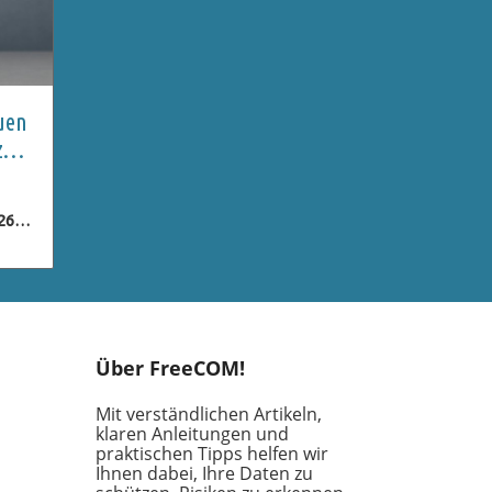
uen
z
e
26
gen
eme,
n
Über FreeCOM!
er
lten
Mit verständlichen Artikeln,
klaren Anleitungen und
praktischen Tipps helfen wir
Ihnen dabei, Ihre Daten zu
er