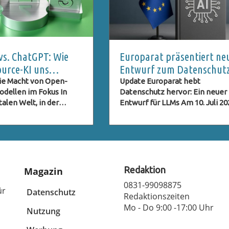
 vs. ChatGPT: Wie
Europarat präsentiert ne
urce-KI uns
Entwurf zum Datenschut
rn könnte
bei LLMs – Ein Schritt in di
ie Macht von Open-
Update Europarat hebt
dellen im Fokus In
Datenschutz hervor: Ein neuer
Zukunft der Privatsphäre
talen Welt, in der
Entwurf für LLMs Am 10. Juli 20
utz und persönliche
hat der Europarat einen wichti
 immer mehr unter
Entwurf von Richtlinien
raten, gewinnen Open-
veröffentlicht, der sich mit den
odelle an Bedeutung.
Anforderungen an den
das neue chinesische
Datenschutz in Bezug auf Syst
ce-Modell, stellt eine
die auf großen Sprachmodelle
Redaktion
Magazin
ive zu den bekannten
(LLMs) basieren, befasst. In ein
0831-99098875
 wie ChatGPT und
Zeit, in der diese hochentwicke
ür
Datenschutz
Redaktionszeiten
 dar. Diese Entwicklung
KI-Systeme zunehmend in
Mo - Do 9:00 -17:00 Uhr
otenzial, die Art und
Nutzung
geschäftskritische Prozesse
e wir mit KI
integriert werden, kommt dies