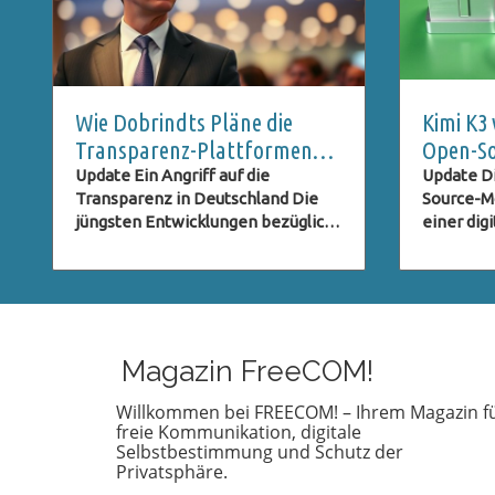
Wie Dobrindts Pläne die
Kimi K3
Transparenz-Plattformen
Open-So
gefährden können
verände
Update Ein Angriff auf die
Update D
Transparenz in Deutschland Die
Source-Mo
jüngsten Entwicklungen bezüglich
einer digi
des Informationsfreiheitsgesetzes
Datensch
(IFG) scheinen nicht nur
Freiheit
besorgniserregend, sondern auch
Druck ge
alarmierend für diejenigen zu sein,
Source-M
die an einem transparenten und
Kimi K3, 
verantwortungsbewussten Staat
Open-Sour
Magazin FreeCOM!
interessiert sind.
Alternat
Bundesinnenminister Alexander
Modellen
Willkommen bei FREECOM! – Ihrem Magazin f
freie Kommunikation, digitale
Dobrindt plant, die Zugangsrechte
Anthropic
Selbstbestimmung und Schutz der
zu Informationen drastisch
hat das P
Privatsphäre.
einzuschränken. Laut einem
Weise, wi