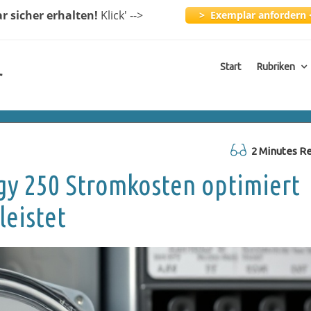
ar
sicher erhalten!
Klick
' -->
> Exemplar anfordern 
Start
Rubriken
r
2 Minutes R
rgy 250 Stromkosten optimiert
eistet