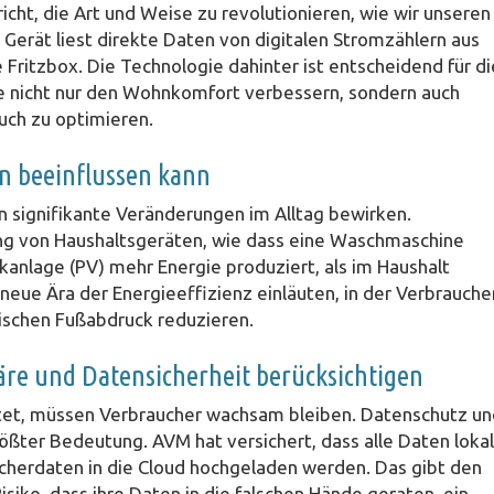
cht, die Art und Weise zu revolutionieren, wie wir unseren
erät liest direkte Daten von digitalen Stromzählern aus
e Fritzbox. Die Technologie dahinter ist entscheidend für di
 nicht nur den Wohnkomfort verbessern, sondern auch
uch zu optimieren.
en beeinflussen kann
 signifikante Veränderungen im Alltag bewirken.
ung von Haushaltsgeräten, wie dass eine Waschmaschine
kanlage (PV) mehr Energie produziert, als im Haushalt
eue Ära der Energieeffizienz einläuten, in der Verbrauche
gischen Fußabdruck reduzieren.
äre und Datensicherheit berücksichtigen
ietet, müssen Verbraucher wachsam bleiben. Datenschutz u
rößter Bedeutung. AVM hat versichert, dass alle Daten lokal
cherdaten in die Cloud hochgeladen werden. Das gibt den
siko, dass ihre Daten in die falschen Hände geraten, ein