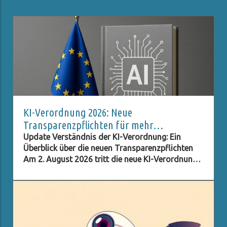
Related Posts
KI-Verordnung 2026: Neue
Transparenzpflichten für mehr
Datenschutz
Update Verständnis der KI-Verordnung: Ein
Überblick über die neuen Transparenzpflichten
Am 2. August 2026 tritt die neue KI-Verordnung
in Kraft, die umfassende Transparenzpflichten
für Unternehmen und Institutionen festlegt, die
Künstliche Intelligenz (KI) nutzen. Diese Regelung
ist entscheidend für die Wahrung der
Privatsphäre der Verbraucher und sorgt dafür,
dass Nutzer in informierteren Entscheidungen