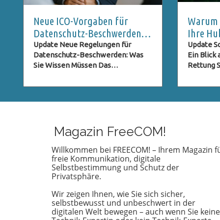
Neue ICO-Vorgaben für
Warum S
Datenschutz-Beschwerden:
Ihre Hu
Was Nutzer Wissen Müssen
Rettung
Update Neue Regelungen für
Update Sc
Datenschutz-Beschwerden: Was
Ein Blick
Sie Wissen Müssen Das
Rettung St
Datenschutzrecht entwickelt sich
sind im U
ständig weiter, besonders im
genießen
digitalen Zeitalter, in dem der
Aussicht,
Schutz persönlicher Daten immer
schiefgeh
wichtiger wird. Eine der neuesten
Notfall k
Entwicklungen betrifft die ICO
nicht jede
Magazin FreeCOM!
(Information Commissioner's
einer Hu
Office) im Vereinigten Königreich,
vorbereite
Willkommen bei FREECOM! – Ihrem Magazin f
freie Kommunikation, digitale
die neue Verpflichtungen für
einer deu
Selbstbestimmung und Schutz der
Beschwerden im Bereich des
Österreic
Privatsphäre.
Datenschutzes eingeführt hat.
wichtig e
Diese Regelungen zielen darauf ab,
Vorbereit
Wir zeigen Ihnen, wie Sie sich sicher,
den Beschwerdeprozess zu
Versicher
selbstbewusst und unbeschwert in der
optimieren und sicherzustellen,
Rettungse
digitalen Welt bewegen – auch wenn Sie keine
dass Anfragen zur
Kosten i