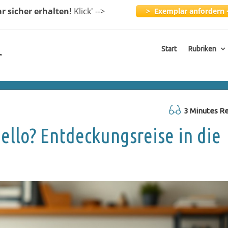
ar
sicher erhalten!
Klick
' -->
> Exemplar anfordern 
Start
Rubriken
r
3 Minutes R
ello? Entdeckungsreise in die