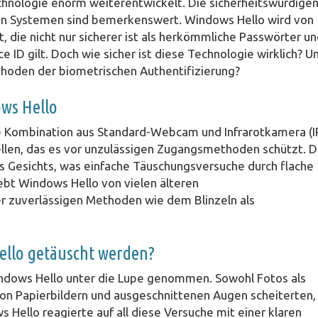
chnologie enorm weiterentwickelt. Die sicherheitswürdige
aren Systemen sind bemerkenswert. Windows Hello wird von
t, die nicht nur sicherer ist als herkömmliche Passwörter u
e ID gilt. Doch wie sicher ist diese Technologie wirklich? U
ethoden der biometrischen Authentifizierung?
ows Hello
e Kombination aus Standard-Webcam und Infrarotkamera (IR
llen, das es vor unzulässigen Zugangsmethoden schützt. D
des Gesichts, was einfache Täuschungsversuche durch flache
ebt Windows Hello von vielen älteren
r zuverlässigen Methoden wie dem Blinzeln als
ello getäuscht werden?
indows Hello unter die Lupe genommen. Sowohl Fotos als
on Papierbildern und ausgeschnittenen Augen scheiterten,
 Hello reagierte auf all diese Versuche mit einer klaren