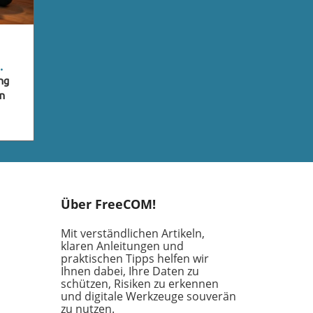
ng
en
r
he
Über FreeCOM!
nste
e
Mit verständlichen Artikeln,
ie
klaren Anleitungen und
nd
praktischen Tipps helfen wir
Ihnen dabei, Ihre Daten zu
nd
schützen, Risiken zu erkennen
Die
und digitale Werkzeuge souverän
at
zu nutzen.