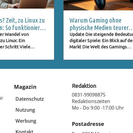
? Zeit, zu Linux zu
Warum Gaming ohne
n: So funktioniert
physische Medien teurer
tieg
wird: Ein kritischer Blick
er Wandel von
Update Die steigende Bedeutu
u Linux: Ein
digitaler Spiele: Ein Blick auf d
er Schritt Viele
Markt Die Welt des Gamings
n und Unternehmen
verändert sich rasant, wobei de
r der Entscheidung,
Trend zur Digitalisierung sich
inter sich zu lassen,
zunehmend verstärkt. Physisc
n nach Alternativen,
Medien wie CDs und DVDs
Privatsphäre
verschwinden langsam aus den
ren und eine
Regalen, während digitale
Redaktion
Magazin
e Leistung bieten. Der
Downloads und Streaming-Die
0831-99098875
u Linux bietet viele
an Popularität gewinnen. Dies
ür
Datenschutz
Redaktionszeiten
 insbesondere in einer
Entwicklung ist nicht zufällig; s
Mo - Do 9:00 -17:00 Uhr
der Nutzer zunehmend
Nutzung
entspricht einem globalen Tre
ind über Datenschutz
hin zu mehr Bequemlichkeit u
Werbung
liche Eingriffe. Immer
sofortigem Zugang zu Spielen. 
Postadresse
schen erkennen, dass
Attraktivität digitaler Medien h
Kontakt