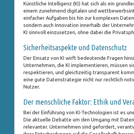
Künstliche Intelligenz (KI) hat sich als ein grun
einem zunehmend digitalen und wettbewerbsint
einfacher Aufgaben bis hin zur komplexen Datenan
sondern auch Innovation innerhalb der Untern
KI sinnvoll einzusetzen, ohne dabei die Privatsp
Sicherheitsaspekte und Datenschutz
Der Einsatz von KI wirft bedeutende Fragen hins
Unternehmen, die KI implementieren, müssen sic
respektieren, und gleichzeitig transparent komm
eine gute Datenstrategie nicht nur rechtlich no
Nutzer.
Der menschliche Faktor: Ethik und Ve
Bei der Einführung von KI-Technologien ist es un
Die aktuelle Debatte um den Umgang mit Daten u
relevanter. Unternehmen sind gefordert, verant
ihrer Entscheidungen auf die Gesellschaft bewuss