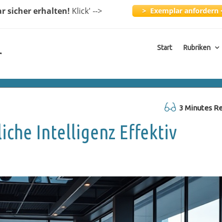
ar
sicher erhalten!
Klick
' -->
> Exemplar anfordern 
Start
Rubriken
r
3 Minutes R
che Intelligenz Effektiv