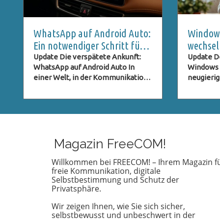
WhatsApp auf Android Auto:
Windows
Ein notwendiger Schritt für
wechsel
sichere Kommunikation im
der Ums
Update Die verspätete Ankunft:
Update D
WhatsApp auf Android Auto In
Windows z
Auto
einer Welt, in der Kommunikation
neugierig
eine fundamentale Rolle spielt, ist
Mensche
es kaum zu fassen, dass eine
stehen vo
Plattform wie WhatsApp erst nach
Windows h
dreijähriger Wartezeit auf Android
und suche
Auto verfügbar wird. Diese
die ihre 
Verzögerung stellt nicht nur
respektie
Magazin FreeCOM!
technische Herausforderungen dar,
ungetrübt
sondern wirft auch Fragen nach der
Umstieg z
Willkommen bei FREECOM! – Ihrem Magazin f
freie Kommunikation, digitale
Bedeutung von
Vorteile,
Selbstbestimmung und Schutz der
Benutzerfreundlichkeit und
Zeit, in 
Privatsphäre.
Datenschutz auf. Immer mehr
besorgt s
Menschen sind auf digitale
und staat
Wir zeigen Ihnen, wie Sie sich sicher,
Kommunikation angewiesen, und
mehr Men
selbstbewusst und unbeschwert in der