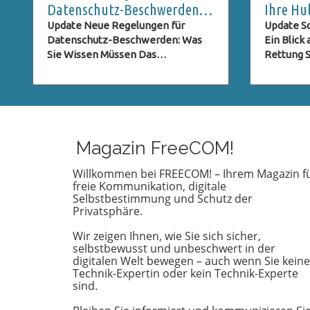
Datenschutz-Beschwerden:
Ihre Hu
Was Nutzer Wissen Müssen
Rettung
Update Neue Regelungen für
Update Sc
Datenschutz-Beschwerden: Was
Ein Blick
Sie Wissen Müssen Das
Rettung St
Datenschutzrecht entwickelt sich
sind im U
ständig weiter, besonders im
genießen
digitalen Zeitalter, in dem der
Aussicht,
Schutz persönlicher Daten immer
schiefgeh
wichtiger wird. Eine der neuesten
Notfall k
Entwicklungen betrifft die ICO
nicht jede
Magazin FreeCOM!
(Information Commissioner's
einer Hu
Office) im Vereinigten Königreich,
vorbereite
Willkommen bei FREECOM! – Ihrem Magazin f
freie Kommunikation, digitale
die neue Verpflichtungen für
einer deu
Selbstbestimmung und Schutz der
Beschwerden im Bereich des
Österreic
Privatsphäre.
Datenschutzes eingeführt hat.
wichtig e
Diese Regelungen zielen darauf ab,
Vorbereit
Wir zeigen Ihnen, wie Sie sich sicher,
den Beschwerdeprozess zu
Versicher
selbstbewusst und unbeschwert in der
optimieren und sicherzustellen,
Rettungse
digitalen Welt bewegen – auch wenn Sie keine
Technik-Expertin oder kein Technik-Experte
dass Anfragen zur
Kosten i
sind.
Datenverarbeitung effizient und
tausend E
transparent bearbeitet werden.
von der 