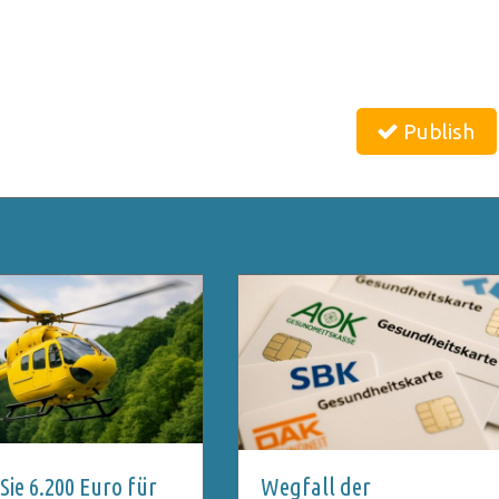
Publish
ie 6.200 Euro für
Wegfall der