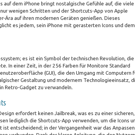
auf dem iPhone bringt nostalgische Gefühle auf, die viele
 nur wenigen Schritten und der Shortcuts-App von Apple
r-Ära auf ihren modernen Geräten genießen. Dieses
licht es jedem, sein iPhone mit gerasterten Icons und dem
bssystem; es ist ein Symbol der technischen Revolution, die
. In einer Zeit, in der 256 Farben für Monitore Standard
 Benutzeroberfläche (GUI), die den Umgang mit Computern f
stalgischer Gestaltung und modernem Technologieeinsatz, d
 ein Retro-Gadget zu verwandeln.
ts
ign erfordert keinen Jailbreak, was es zu einer sicheren,
en lediglich die Shortcuts-App verwenden, um die Icons u
it ist entscheidend; in der Vergangenheit war das Anpassen
gen verbunden. Dank der klaren Anleitung, die den Nutzern