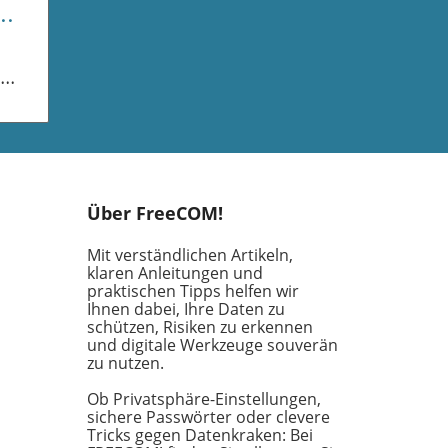
ist
 dem
Über FreeCOM!
etz
Mit verständlichen Artikeln,
klaren Anleitungen und
praktischen Tipps helfen wir
Ihnen dabei, Ihre Daten zu
en
schützen, Risiken zu erkennen
ifft
und digitale Werkzeuge souverän
n,
zu nutzen.
n
Ob Privatsphäre-Einstellungen,
sichere Passwörter oder clevere
Tricks gegen Datenkraken: Bei
s