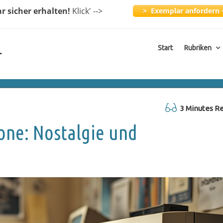
ar
sicher erhalten!
Klick
' -->
> Exemplar anfordern 
Start
Rubriken
r
3 Minutes R
one: Nostalgie und