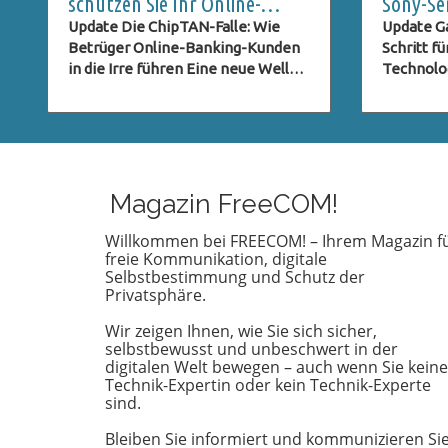
schützen Sie Ihr Online-
Sony-Se
Banking
Galaxy 
Update Die ChipTAN-Falle: Wie
Update Ga
Betrüger Online-Banking-Kunden
Schritt f
in die Irre führen Eine neue Welle
Technolo
von Phishing-Versuchen bedroht
das komm
derzeit die Kunden der Sparkassen.
Samsung 
Betrüger tarnen sich als offizielle
Communit
Institutionen und versuchen, durch
versetzt.
gefälschte E-Mails an sensible
Entschei
Daten zu gelangen. In diesem Fall
Kamerate
Magazin FreeCOM!
wird ein angebliches ChipTAN-
einen We
Update als Aufhänger genutzt, um
Branche 
Willkommen bei FREECOM! – Ihrem Magazin f
freie Kommunikation, digitale
unsuspecting Kunden auf eine
Samsung 
Selbstbestimmung und Schutz der
gefälschte Website zu locken.
anstelle 
Privatsphäre.
Diese Vorgehensweise ist nicht
Technolo
neu, doch die perfiden Methoden
Änderung 
Wir zeigen Ihnen, wie Sie sich sicher,
der Betrüger entwickeln sich
Bildquali
selbstbewusst und unbeschwert in der
ständig weiter, und es ist
sondern 
digitalen Welt bewegen – auch wenn Sie keine
Technik-Expertin oder kein Technik-Experte
entscheidend, über die neuesten
in der S
sind.
Entwicklungen informiert zu sein.
Kamerafo
Was ist die ChipTAN-Methode? Die
heutigen Z
Bleiben Sie informiert und kommunizieren Si
ChipTAN-Methode ist eine gängige
Inhalte i