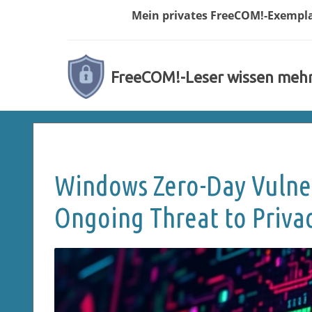
Mein privates
FreeCOM!-
Exempl
FreeCOM!-Leser wissen meh
Windows Zero-Day Vulner
Ongoing Threat to Priva