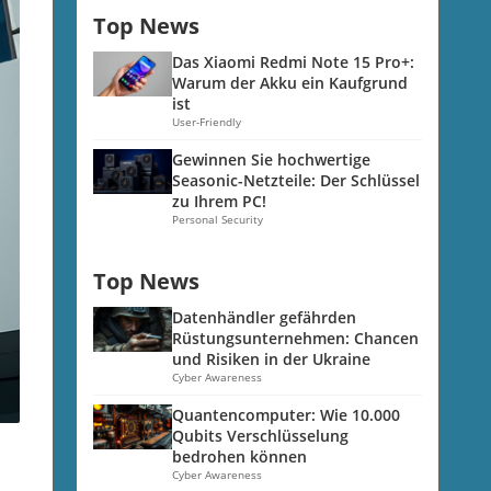
Top News
Das Xiaomi Redmi Note 15 Pro+:
Warum der Akku ein Kaufgrund
ist
User-Friendly
Gewinnen Sie hochwertige
Seasonic-Netzteile: Der Schlüssel
zu Ihrem PC!
Personal Security
Top News
Datenhändler gefährden
Rüstungsunternehmen: Chancen
und Risiken in der Ukraine
Cyber Awareness
Quantencomputer: Wie 10.000
Qubits Verschlüsselung
bedrohen können
Cyber Awareness