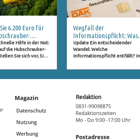
ie 6.200 Euro für
Wegfall der
bschrauber-
Informationspflicht: Was
 vermeiden sollten
bedeutete dies für
hnelle Hilfe in der Not:
Update Ein entscheidender
 auf die Hubschrauber-
Wandel: Welche
Kassenpatienten?
ellen Sie sich vor, Sie
Informationspflicht entfällt? In
rlaub in den Bergen,
Deutschland sind gesetzlich
 die atemberaubende
Versicherte bisher über
 als plötzlich etwas
Beitragserhöhungen per Brief
t. Ein Sturz oder ein
informiert worden. Doch damit 
ann jeden treffen, und
Schluss. Die Regierung hat mit
r ist auf die Kosten
GKV-
Redaktion
Magazin
bschrauber-Rettung
Beitragssatzstabilisierungsges
0831-99098875
t. Ein aktueller Fall
eine wichtige Änderung
ür
Datenschutz
Redaktionszeiten
tschen Urlauberin in
beschlossen, die die
Mo - Do 9:00 -17:00 Uhr
h hat verdeutlicht, wie
Nutzung
Informationspflicht der
ine gründliche
Krankenkassen gegenüber ihr
Werbung
ung und die richtigen
Versicherten betrifft. Dies betr
Postadresse