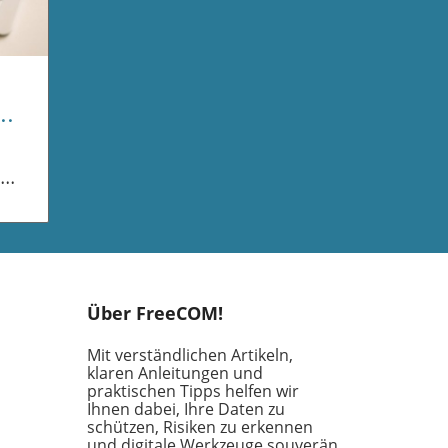
ist
 dem
Über FreeCOM!
etz
Mit verständlichen Artikeln,
klaren Anleitungen und
praktischen Tipps helfen wir
Ihnen dabei, Ihre Daten zu
en
schützen, Risiken zu erkennen
ifft
und digitale Werkzeuge souverän