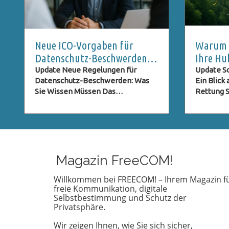
Neue ICO-Vorgaben für
Warum S
Datenschutz-Beschwerden:
Ihre Hu
Was Nutzer Wissen Müssen
Rettung
Update Neue Regelungen für
Update Sc
Datenschutz-Beschwerden: Was
Ein Blick
Sie Wissen Müssen Das
Rettung St
Datenschutzrecht entwickelt sich
sind im U
ständig weiter, besonders im
genießen
digitalen Zeitalter, in dem der
Aussicht,
Schutz persönlicher Daten immer
schiefgeh
wichtiger wird. Eine der neuesten
Notfall k
Entwicklungen betrifft die ICO
nicht jede
Magazin FreeCOM!
(Information Commissioner's
einer Hu
Office) im Vereinigten Königreich,
vorbereite
Willkommen bei FREECOM! – Ihrem Magazin f
freie Kommunikation, digitale
die neue Verpflichtungen für
einer deu
Selbstbestimmung und Schutz der
Beschwerden im Bereich des
Österreic
Privatsphäre.
Datenschutzes eingeführt hat.
wichtig e
Diese Regelungen zielen darauf ab,
Vorbereit
Wir zeigen Ihnen, wie Sie sich sicher,