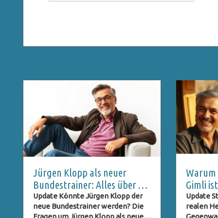
Related Posts
Jürgen Klopp als neuer
Warum C
Bundestrainer: Alles über die
Gimli i
DFB-Pressekonferenz und
ein Geh
Update Könnte Jürgen Klopp der
Update St
neue Bundestrainer werden? Die
realen He
Live-Stream
Fragen um Jürgen Klopp als neuer
Gegenwart