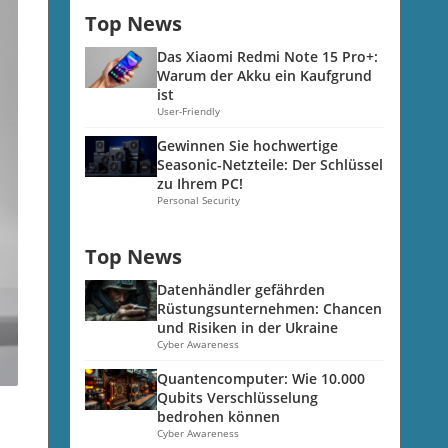
Top News
Das Xiaomi Redmi Note 15 Pro+:
Warum der Akku ein Kaufgrund
ist
User-Friendly
Gewinnen Sie hochwertige
Seasonic-Netzteile: Der Schlüssel
zu Ihrem PC!
Personal Security
Top News
Datenhändler gefährden
Rüstungsunternehmen: Chancen
und Risiken in der Ukraine
Cyber Awareness
Quantencomputer: Wie 10.000
Qubits Verschlüsselung
bedrohen können
Cyber Awareness