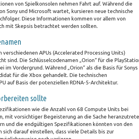
tionen von Spielkonsolen nehmen Fahrt auf. Während die
n Sony und Microsoft wartet, kursieren neue technische
Nachfolger. Diese Informationen kommen vor allem von
ch mit Skepsis betrachtet werden sollten.
denamen
an verschiedenen APUs (Accelerated Processing Units)
t sind. Die Schlüsselcodenamen „Orion“ für die PlayStatio
i im Vordergrund. Während „Orion“ als die Basis für Sonys
didat für die Xbox gehandelt. Die technischen
U auf Basis der potenziellen RDNA-5-Architektur.
bereiten sollte
zifikationen wie die Anzahl von 68 Compute Units bei
, mit vorsichtiger Begeisterung an die Sache heranzutrete
ern und die endgültigen Spezifikationen könnten von den
sich darauf einstellen, dass viele Details bis zur
möglicherweise noch variieren.