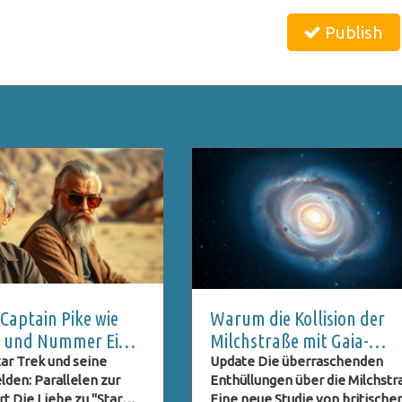
Publish
aptain Pike wie
Warum die Kollision der
st und Nummer Eins
Milchstraße mit Gaia-
eimnis bleibt
Enceladus ihre Form
ar Trek und seine
Update Die überraschenden
lden: Parallelen zur
Enthüllungen über die Milchst
veränderte
 Die Liebe zu "Star
Eine neue Studie von britische