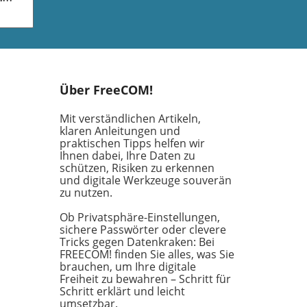
ty
xie,
nte
 vor
t
Über FreeCOM!
Mit verständlichen Artikeln,
klaren Anleitungen und
eses
praktischen Tipps helfen wir
Ihnen dabei, Ihre Daten zu
schützen, Risiken zu erkennen
und digitale Werkzeuge souverän
ster
zu nutzen.
und
Ob Privatsphäre-Einstellungen,
der
sichere Passwörter oder clevere
Tricks gegen Datenkraken: Bei
FREECOM! finden Sie alles, was Sie
tzen
brauchen, um Ihre digitale
 der
Freiheit zu bewahren – Schritt für
,
Schritt erklärt und leicht
gen
umsetzbar.