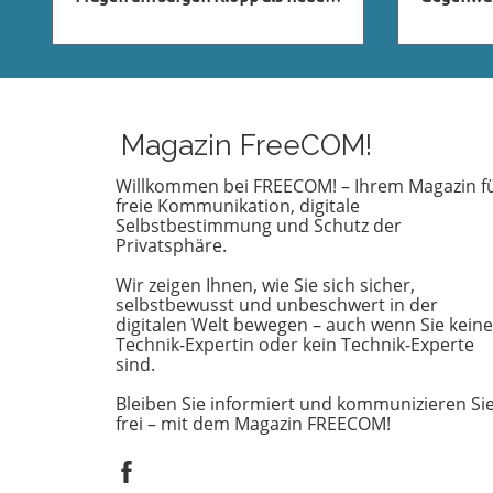
Bundestrainer des deutschen
Trek: Str
Fußballverbands (DFB) stehen im
sich nicht
Raum, und viele Fans sind neugierig
leidensch
darauf, ob dieser Schritt Realität
sondern 
wird. Klopp, bekannt für seinen
Charakter
charismatischen Führungsstil und
Zuschaue
Magazin FreeCOM!
seine Erfolge mit Liverpool, hat in
anregen. 
der Fußballwelt einen
Pike wird
Willkommen bei FREECOM! – Ihrem Magazin f
freie Kommunikation, digitale
hervorragenden Ruf. Seine
Herr der 
Selbstbestimmung und Schutz der
Fähigkeit, Teams zu motivieren
zeichent
Privatsphäre.
und innovative Strategien
Charakter
umzusetzen, könnte der
widerspie
Wir zeigen Ihnen, wie Sie sich sicher,
deutschen Nationalmannschaft
Loyalität
selbstbewusst und unbeschwert in der
helfen, ihre Wettbewerbsfähigkeit
schwierig
digitalen Welt bewegen – auch wenn Sie keine
Technik-Expertin oder kein Technik-Experte
zurückzugewinnen. Diese
Der Vergl
sind.
Vorstellung sorgt für rege
beiden i
Diskussionen und eine Vielzahl von
ist beson
Bleiben Sie informiert und kommunizieren Si
Spekulationen unter den
wenn man
frei – mit dem Magazin FREECOM!
Anhängern. Was die
Gimli als 
Pressekonferenz für Fans
Geschicht
bedeutete Am [Datum der
ihre Gren