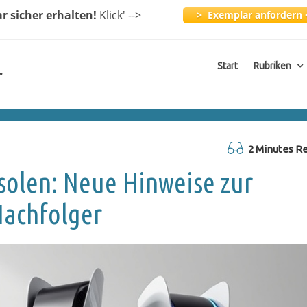
ar
sicher erhalten!
Klick
' -->
> Exemplar anfordern 
Start
Rubriken
r
2 Minutes R
olen: Neue Hinweise zur
Nachfolger