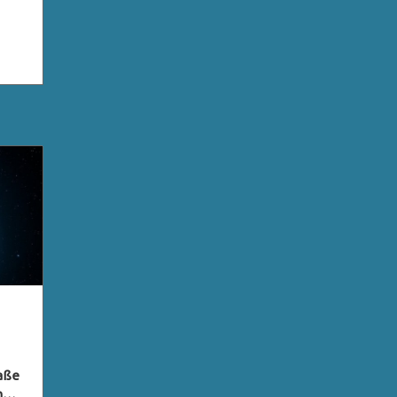
raße
n