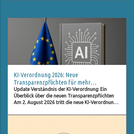
Related Posts
KI-Verordnung 2026: Neue
Transparenzpflichten für mehr
Datenschutz
Update Verständnis der KI-Verordnung: Ein
Überblick über die neuen Transparenzpflichten
Am 2. August 2026 tritt die neue KI-Verordnung
in Kraft, die umfassende Transparenzpflichten
für Unternehmen und Institutionen festlegt, die
Künstliche Intelligenz (KI) nutzen. Diese Regelung
ist entscheidend für die Wahrung der