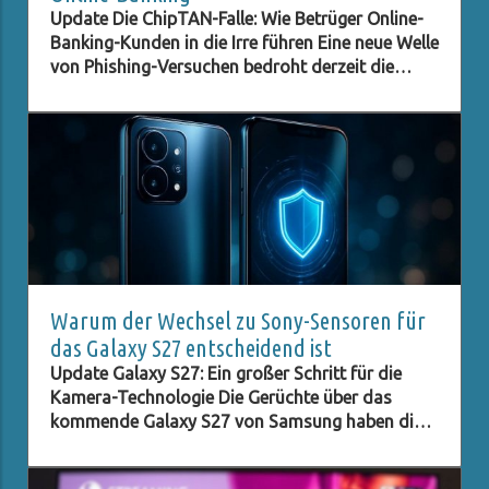
Update Die ChipTAN-Falle: Wie Betrüger Online-
Banking-Kunden in die Irre führen Eine neue Welle
von Phishing-Versuchen bedroht derzeit die
Kunden der Sparkassen. Betrüger tarnen sich als
offizielle Institutionen und versuchen, durch
gefälschte E-Mails an sensible Daten zu
gelangen. In diesem Fall wird ein angebliches
ChipTAN-Update als Aufhänger genutzt, um
unsuspecting Kunden auf eine gefälschte
Website zu locken. Diese Vorgehensweise ist
nicht neu, doch die perfiden Methoden der
Betrüger entwickeln sich ständig weiter, und es
ist entscheidend, über die neuesten
Warum der Wechsel zu Sony-Sensoren für
Entwicklungen informiert zu sein. Was ist die
das Galaxy S27 entscheidend ist
ChipTAN-Methode? Die ChipTAN-Methode ist
Update Galaxy S27: Ein großer Schritt für die
eine gängige Sicherheitsmaßnahme, die beim
Kamera-Technologie Die Gerüchte über das
Online-Banking verwendet wird. Bei dieser
kommende Galaxy S27 von Samsung haben die
Methode werden Transaktionsnummern (TANs)
Technik-Community in Aufregung versetzt.
generiert, die auf einer Chipkarte gespeichert
Insbesondere die Entscheidungen bezüglich der
sind. Diese Methode ist sicher, solange die Daten