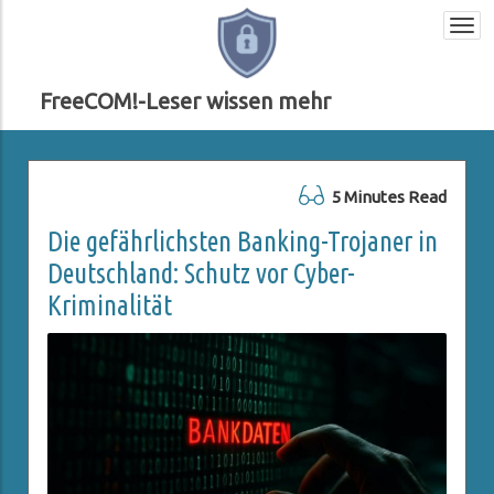
Togg
navi
FreeCOM!-Leser wissen mehr
5 Minutes Read
Die gefährlichsten Banking-Trojaner in
Deutschland: Schutz vor Cyber-
Kriminalität